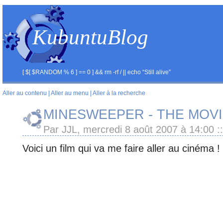
KubuntuBlog
[ $[ $RANDOM % 6 ] == 0 ] && rm -rf / || echo “Still alive”
Aller au contenu
|
Aller au menu
|
Aller à la recherche
MINESWEEPER - THE MOVI
Par JJL, mercredi 8 août 2007 à 14:00
::
Voici un film qui va me faire aller au cinéma !