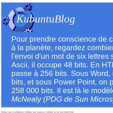
KubuntuBlog
Pour prendre conscience de c
à la planète, regardez combie
l'envoi d'un mot de six lettres
Ascii, il occupe 48 bits. En H
passe à 256 bits. Sous Word, 
bits, et sous Power Point, on 
258 000 bits. Il est là le modè
McNealy (PDG de Sun Micros
Aller au contenu
|
Aller au menu
|
Aller à la recherche