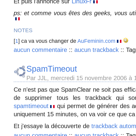
Et puis l'annonce sur
LinuxFr
ps: et comme vous êtes des geeks, vous uti
NOTES
[
1
] ca va vous changer de
AuFeminin.com
aucun commentaire
::
aucun trackback
::
Tag
SpamTimeout
Par JJL, mercredi 15 novembre 2006 à
Ce n'est pas que SpamClear ne soit pas effic
de supprimer tous les trackback qui sont
spamtimeout
qui permet de générer des ad
uniquement 15 minutes, on va voir ce que ca
Et j'essaye la découverte de
trackback autom
aucun commentaire
::
aucun trackback
::
Tag