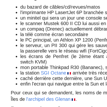
du bazard de câbles/cd/revues/matos
l'imprimante HP LasertJet 6P branchée s
un minitel qui sera un jour une console s
le scanner Mustek 600 II CD lui aussi en
un compaq (Drenec) actuellement débra
la télé comme écran secondaire
le PC principal, un Athlon XP 1200 (Penf
le serveur, un PII 300 qui gére les sau
la passerelle vers le réseau wifi (FortCi
les écrans de Penfret (le 2ème étant a
switch KVM)
mon portable Thinkpad R30 (Bananec), 
la station
SGI Octane
arrivée très réce
caché derrière cette dernière, une Sun U
enfin l'ecran qui navigue entre la Sun et 
Pour ceux qui se demandent, les noms de ma
Îles de
l'archipel des Glenan
.