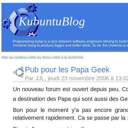
KubuntuBlog
Programming today is a race between software engineers striving to build 
Universe trying to produce bigger and better idiots. So far, the Universe is
Aller au contenu
|
Aller au menu
|
Aller à la recherche
Pub pour les Papa Geek
Par JJL, jeudi 23 novembre 2006 à 13:
Un nouveau forum est ouvert depuis peu. Co
a destination des Papa qui sont aussi des G
Bon pour le moment y'a pas encore gra
relativement rapidement. Ca se passe par la 