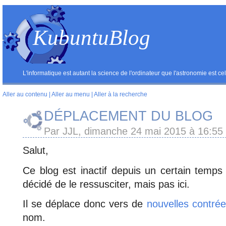
KubuntuBlog
L'informatique est autant la science de l'ordinateur que l'astronomie est ce
Aller au contenu
|
Aller au menu
|
Aller à la recherche
DÉPLACEMENT DU BLOG
Par JJL, dimanche 24 mai 2015 à 16:55
Salut,
Ce blog est inactif depuis un certain temps
décidé de le ressusciter, mais pas ici.
Il se déplace donc vers de
nouvelles contré
nom.