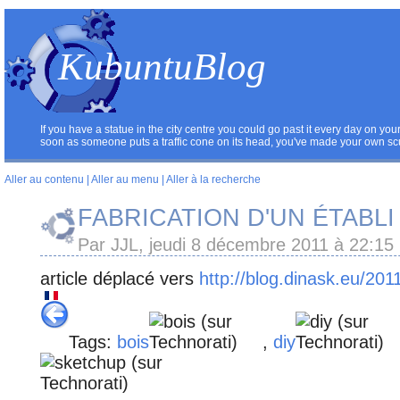
KubuntuBlog
If you have a statue in the city centre you could go past it every day on you
soon as someone puts a traffic cone on its head, you've made your own sc
Aller au contenu
|
Aller au menu
|
Aller à la recherche
FABRICATION D'UN ÉTABLI
Par JJL, jeudi 8 décembre 2011 à 22:15
article déplacé vers
http://blog.dinask.eu/2011
Tags:
bois
,
diy