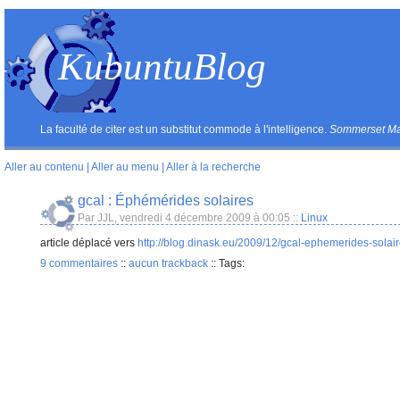
KubuntuBlog
La faculté de citer est un substitut commode à l'intelligence.
Sommerset M
Aller au contenu
|
Aller au menu
|
Aller à la recherche
gcal : Éphémérides solaires
Par JJL, vendredi 4 décembre 2009 à 00:05
::
Linux
article déplacé vers
http://blog.dinask.eu/2009/12/gcal-ephemerides-solair
9 commentaires
::
aucun trackback
::
Tags: