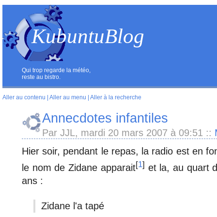
KubuntuBlog
Qui trop regarde la météo,
reste au bistro.
Aller au contenu
|
Aller au menu
|
Aller à la recherche
Annecdotes infantiles
Par JJL, mardi 20 mars 2007 à 09:51
::
Hier soir, pendant le repas, la radio est en f
[
1
]
le nom de Zidane apparait
et la, au quart 
ans :
Zidane l'a tapé