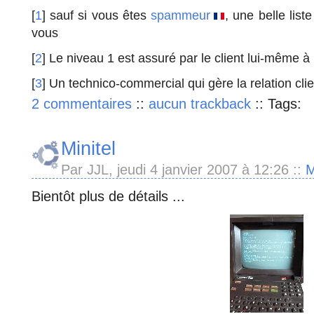
[
1
] sauf si vous êtes
spammeur
, une belle list
vous
[
2
] Le niveau 1 est assuré par le client lui-même à
[
3
] Un technico-commercial qui gère la relation clie
2 commentaires
::
aucun trackback
::
Tags:
Minitel
Par JJL, jeudi 4 janvier 2007 à 12:26
::
M
Bientôt plus de détails ...