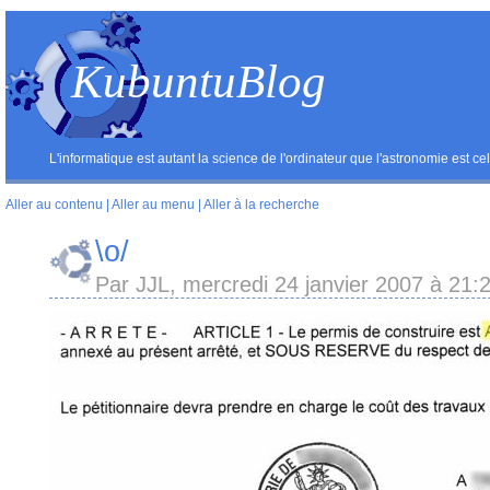
KubuntuBlog
L'informatique est autant la science de l'ordinateur que l'astronomie est ce
Aller au contenu
|
Aller au menu
|
Aller à la recherche
\o/
Par JJL, mercredi 24 janvier 2007 à 21: