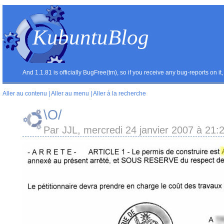
KubuntuBlog
And 1.1.81 is officially BugFree(tm), so if you receive any bug-reports on it,
Aller au contenu
|
Aller au menu
|
Aller à la recherche
\O/
Par JJL, mercredi 24 janvier 2007 à 21: