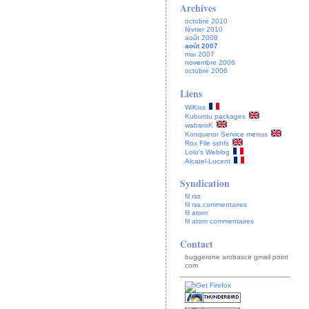
Archives
octobre 2010
février 2010
août 2008
août 2007
mai 2007
novembre 2006
octobre 2006
Liens
WiKiss
Kubuntu packages
wabaroK
Konqueror Service menus
Rox File sshfs
Lolo's Weblog
Alcatel-Lucent
Syndication
fil rss
fil rss commentaires
fil atom
fil atom commentaires
Contact
buggerone arobasce gmail point
com