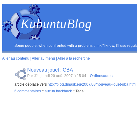
KubuntuBlog
Some people, when confronted with a problem, think "I know, I'll use reg
Aller au contenu
|
Aller au menu
|
Aller à la recherche
Nouveau jouet : GBA
Par JJL, lundi 20 août 2007 à 15:04
::
Ordinosaures
article déplacé vers
http://blog.dinask.eu/2007/08/nouveau-jouet-gba.html
6 commentaires
::
aucun trackback
::
Tags: