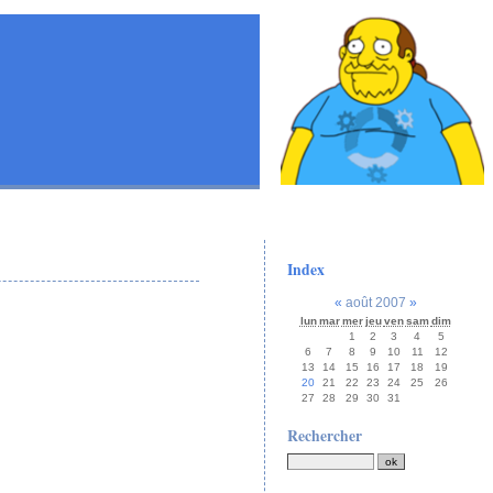
Index
«
août 2007
»
lun
mar
mer
jeu
ven
sam
dim
1
2
3
4
5
6
7
8
9
10
11
12
13
14
15
16
17
18
19
20
21
22
23
24
25
26
27
28
29
30
31
Rechercher