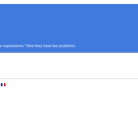
ular expressions." Now they have two problems.
Jamie Zawinski