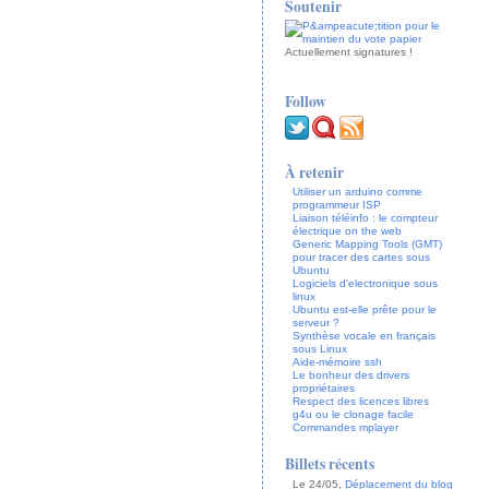
Soutenir
Actuellement
signatures !
Follow
À retenir
Utiliser un arduino comme
programmeur ISP
Liaison téléinfo : le compteur
électrique on the web
Generic Mapping Tools (GMT)
pour tracer des cartes sous
Ubuntu
Logiciels d'electronique sous
linux
Ubuntu est-elle prête pour le
serveur ?
Synthèse vocale en français
sous Linux
Aide-mémoire ssh
Le bonheur des drivers
propriétaires
Respect des licences libres
g4u ou le clonage facile
Commandes mplayer
Billets récents
Le 24/05,
Déplacement du blog