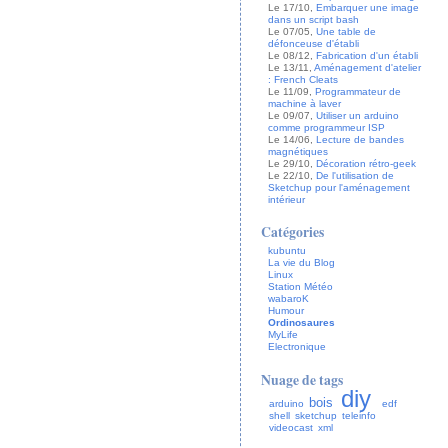
Le 17/10,
Embarquer une image
dans un script bash
Le 07/05,
Une table de
défonceuse d'établi
Le 08/12,
Fabrication d'un établi
Le 13/11,
Aménagement d'atelier
: French Cleats
Le 11/09,
Programmateur de
machine à laver
Le 09/07,
Utiliser un arduino
comme programmeur ISP
Le 14/06,
Lecture de bandes
magnétiques
Le 29/10,
Décoration rétro-geek
Le 22/10,
De l'utilisation de
Sketchup pour l'aménagement
intérieur
Catégories
kubuntu
La vie du Blog
Linux
Station Météo
wabaroK
Humour
Ordinosaures
MyLife
Electronique
Nuage de tags
diy
bois
arduino
edf
shell
sketchup
teleinfo
videocast
xml