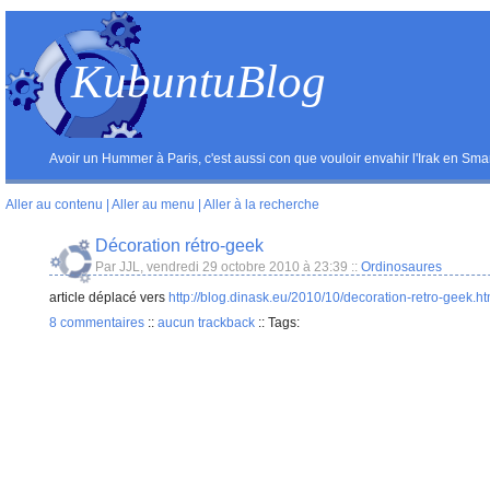
KubuntuBlog
Avoir un Hummer à Paris, c'est aussi con que vouloir envahir l'Irak en Smar
Aller au contenu
|
Aller au menu
|
Aller à la recherche
Décoration rétro-geek
Par JJL, vendredi 29 octobre 2010 à 23:39
::
Ordinosaures
article déplacé vers
http://blog.dinask.eu/2010/10/decoration-retro-geek.ht
8 commentaires
::
aucun trackback
::
Tags: