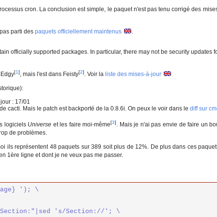
ocessus cron. La conclusion est simple, le paquet n'est pas tenu corrigé des mises 
c pas parti des
paquets officiellement maintenus
.
ain officially supported packages. In particular, there may not be security updates 
[
1
]
[
2
]
s Edgy
, mais l'est dans Feisty
. Voir la
liste des mises-à-jour
storique):
 jour : 17/01
 de cacti. Mais le patch est backporté de la 0.8.6i. On peux le voir dans le
diff sur c
[
3
]
s logiciels
Universe
et les faire moi-même
. Mais je n'ai pas envie de faire un b
trop de problèmes.
oi ils représentent 48 paquets sur 389 soit plus de 12%. De plus dans ces paque
t en 1ère ligne et dont je ne veux pas me passer.
age} '); \

Section:"|sed 's/Section://'; \
