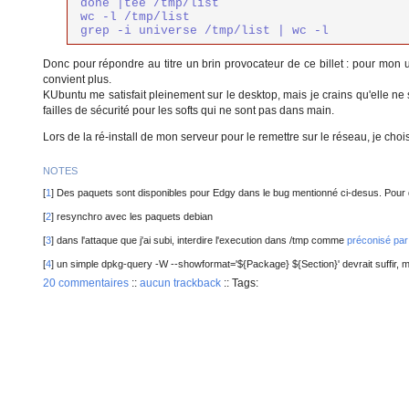
done |tee /tmp/list

wc -l /tmp/list

grep -i universe /tmp/list | wc -l
Donc pour répondre au titre un brin provocateur de ce billet : pour mon
convient plus.
KUbuntu me satisfait pleinement sur le desktop, mais je crains qu'elle ne
failles de sécurité pour les softs qui ne sont pas dans main.
Lors de la ré-install de mon serveur pour le remettre sur le réseau, je choi
NOTES
[
1
] Des paquets sont disponibles pour Edgy dans le bug mentionné ci-desus. Pour 
[
2
] resynchro avec les paquets debian
[
3
] dans l'attaque que j'ai subi, interdire l'execution dans /tmp comme
préconisé par
[
4
] un simple dpkg-query -W --showformat='${Package} ${Section}' devrait suffir, ma
20 commentaires
::
aucun trackback
::
Tags: