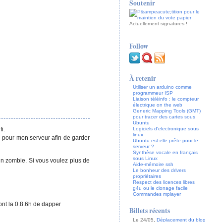
Soutenir
Actuellement
signatures !
Follow
À retenir
Utiliser un arduino comme
programmeur ISP
Liaison téléinfo : le compteur
électrique on the web
Generic Mapping Tools (GMT)
pour tracer des cartes sous
Ubuntu
i.
Logiciels d'electronique sous
linux
u pour mon serveur afin de garder
Ubuntu est-elle prête pour le
serveur ?
Synthèse vocale en français
sous Linux
 un zombie. Si vous voulez plus de
Aide-mémoire ssh
Le bonheur des drivers
propriétaires
Respect des licences libres
g4u ou le clonage facile
Commandes mplayer
ont la 0.8.6h de dapper
Billets récents
Le 24/05,
Déplacement du blog