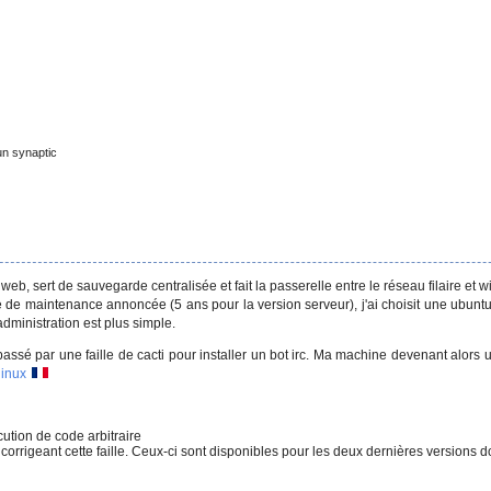
un synaptic
, sert de sauvegarde centralisée et fait la passerelle entre le réseau filaire et wif
e de maintenance annoncée (5 ans pour la version serveur), j'ai choisit une ubunt
dministration est plus simple.
 passé par une faille de cacti pour installer un bot irc. Ma machine devenant alors
linux
cution de code arbitraire
orrigeant cette faille. Ceux-ci sont disponibles pour les deux dernières versions d