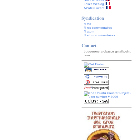
Lolo's Weblog
Alcatel-Lucent
Syndication
fil rss
fil rss commentaires
fil atom
fil atom commentaires
Contact
buggerone arobasce gmail point
com