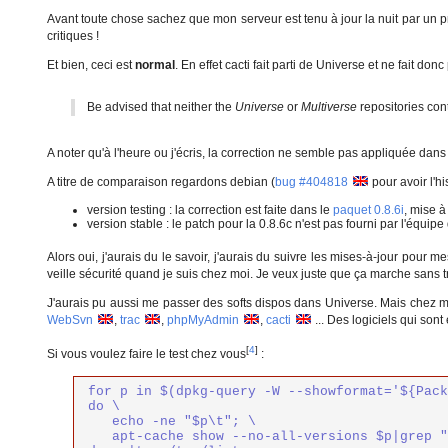
Avant toute chose sachez que mon serveur est tenu à jour la nuit par un pr
critiques !
Et bien, ceci est
normal
. En effet cacti fait parti de Universe et ne fait don
Be advised that neither the
Universe
or
Multiverse
repositories cont
A noter qu'à l'heure ou j'écris, la correction ne semble pas appliquée dan
A titre de comparaison regardons debian (
bug #404818
pour avoir l'hi
version testing : la correction est faite dans le
paquet 0.8.6i
, mise à
version stable : le patch pour la 0.8.6c n'est pas fourni par l'équipe
Alors oui, j'aurais du le savoir, j'aurais du suivre les mises-à-jour pour me
veille sécurité quand je suis chez moi. Je veux juste que ça marche sans 
J'aurais pu aussi me passer des softs dispos dans Universe. Mais chez m
WebSvn
,
trac
,
phpMyAdmin
,
cacti
... Des logiciels qui son
[
4
]
Si vous voulez faire le test chez vous
:
for p in $(dpkg-query -W --showformat='${Pack
do \

   echo -ne "$p\t"; \

   apt-cache show --no-all-versions $p|grep "