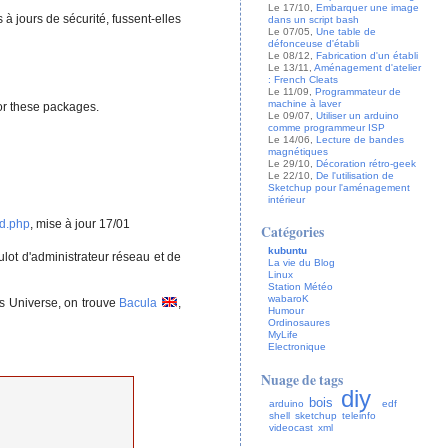
Le 17/10,
Embarquer une image
à jours de sécurité, fussent-elles
dans un script bash
Le 07/05,
Une table de
défonceuse d'établi
Le 08/12,
Fabrication d'un établi
Le 13/11,
Aménagement d'atelier
: French Cleats
Le 11/09,
Programmateur de
machine à laver
for these packages.
Le 09/07,
Utiliser un arduino
comme programmeur ISP
Le 14/06,
Lecture de bandes
magnétiques
Le 29/10,
Décoration rétro-geek
Le 22/10,
De l'utilisation de
Sketchup pour l'aménagement
intérieur
md.php
, mise à jour 17/01
Catégories
kubuntu
oulot d'administrateur réseau et de
La vie du Blog
Linux
Station Météo
wabaroK
ts Universe, on trouve
Bacula
,
Humour
Ordinosaures
MyLife
Electronique
Nuage de tags
diy
bois
arduino
edf
shell
sketchup
teleinfo
videocast
xml