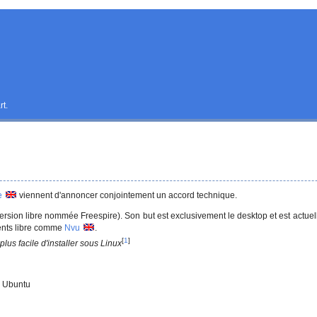
rt.
e
viennent d'annoncer conjointement un accord technique.
version libre nommée Freespire). Son but est exclusivement le desktop et est actu
ments libre comme
Nvu
.
[
1
]
plus facile d'installer sous Linux
s Ubuntu