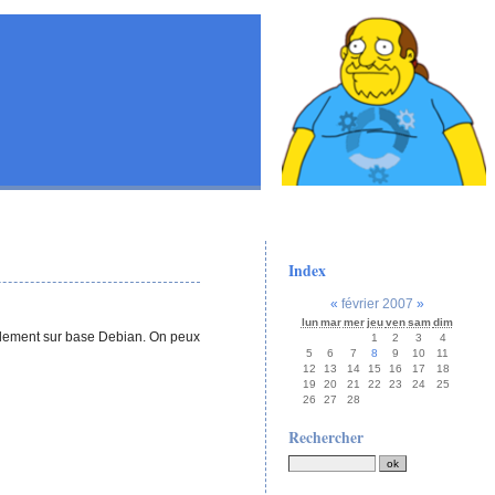
Index
«
février 2007
»
lun
mar
mer
jeu
ven
sam
dim
ellement sur base Debian. On peux
1
2
3
4
5
6
7
8
9
10
11
12
13
14
15
16
17
18
19
20
21
22
23
24
25
26
27
28
Rechercher