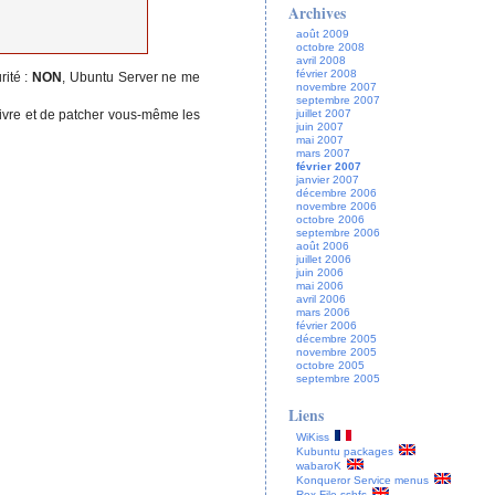
Archives
août 2009
octobre 2008
avril 2008
février 2008
rité :
NON
, Ubuntu Server ne me
novembre 2007
septembre 2007
suivre et de patcher vous-même les
juillet 2007
juin 2007
mai 2007
mars 2007
février 2007
janvier 2007
décembre 2006
novembre 2006
octobre 2006
septembre 2006
août 2006
juillet 2006
juin 2006
mai 2006
avril 2006
mars 2006
février 2006
décembre 2005
novembre 2005
octobre 2005
septembre 2005
Liens
WiKiss
Kubuntu packages
wabaroK
Konqueror Service menus
Rox File sshfs