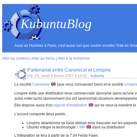
KubuntuBlog
Avoir un Hummer à Paris, c'est aussi con que vouloir envahir l'Irak en Sma
Aller au contenu
|
Aller au menu
|
Aller à la recherche
Partenariat entre Canonical et Linspire
Par JJL, jeudi 8 février 2007 à 18:02
::
kubuntu
La société
Canonical
(que vous connaissez bien) et la société
Linspir
Linspire édite une distribution linux commerciale éponyme (ainsi qu'une 
aussi noter qu'ils sponsorisent (ou ont sponsorisé) plusieurs developpe
Elle dispose aussi d'un
logiciel d'installation
qui se veux
la manière la 
L'accord comporte deux points :
Linspire abandonne sa base debian pour basculer sur les paquet
Ubuntu intègre la
technologie
CNR
dans sa distribution
L'intégration se fera à partir de la 7.04 Feisty Fawn.