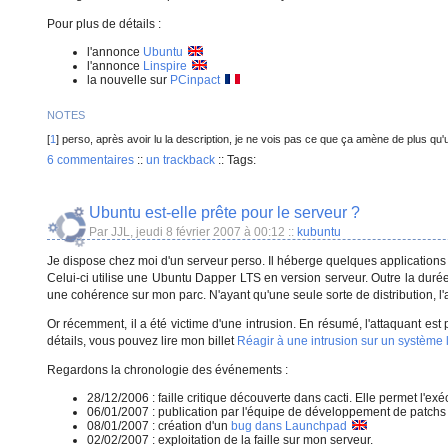
Pour plus de détails :
l'annonce
Ubuntu
l'annonce
Linspire
la nouvelle sur
PCinpact
NOTES
[
1
] perso, après avoir lu la description, je ne vois pas ce que ça amène de plus qu'
6 commentaires
::
un trackback
::
Tags:
Ubuntu est-elle prête pour le serveur ?
Par JJL, jeudi 8 février 2007 à 00:12
::
kubuntu
Je dispose chez moi d'un serveur perso. Il héberge quelques applications web
Celui-ci utilise une Ubuntu Dapper LTS en version serveur. Outre la duré
une cohérence sur mon parc. N'ayant qu'une seule sorte de distribution, l'a
Or récemment, il a été victime d'une intrusion. En résumé, l'attaquant est
détails, vous pouvez lire mon billet
Réagir à une intrusion sur un système 
Regardons la chronologie des événements :
28/12/2006 : faille critique découverte dans cacti. Elle permet l'exé
06/01/2007 : publication par l'équipe de développement de patchs c
08/01/2007 : création d'un
bug dans Launchpad
02/02/2007 : exploitation de la faille sur mon serveur.