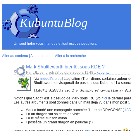
KubuntuBlog
Un seul hetre vous manque et tout est des peupliers.
Aller au contenu
|
Aller au menu
|
Aller à la recherche
Mark Shuttleworth bientôt sous KDE ?
Par JJL, vendredi 28 octobre 2005 à 11:48
::
kubuntu
[via
jriddell's blog
]
L'agitation (Troll dirons certains) autour
Shuttleworth envisagerait de passer sous Kubuntu ! La source s
[Sabdfl] Riddell: so, I'm thinking of converting my des
Notons que Sadbfl est le pseudo de Mark sous IRC (voir
ici
le dernier par
Les autres arguments sont donnés dans un mail déjà vu dans mon post
C
Mark a fondé une compagnie nommée "Here be DRAGONS" (
HBD 
Il a un dragon sur sa carte de viste
Il a le même sur son avion
Il possède un grand dragon en peluche (*)