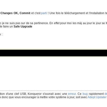
r
Changes OK, Commit
et c'est
parti
! Une fois le téléchargement et l'installation 
p je ne suis pas sur de sa pertinence. En effet pour moi les màj au jour le jour se f
de faire un
Safe Upgrade
 :
ertion d'une clef USB, Konqueror s'ouvrait avec une
erreur
. Ce
bug
rapidement
d
x donc que vous encourager à mettre votre système à jour, soit avec
Adept
Updater