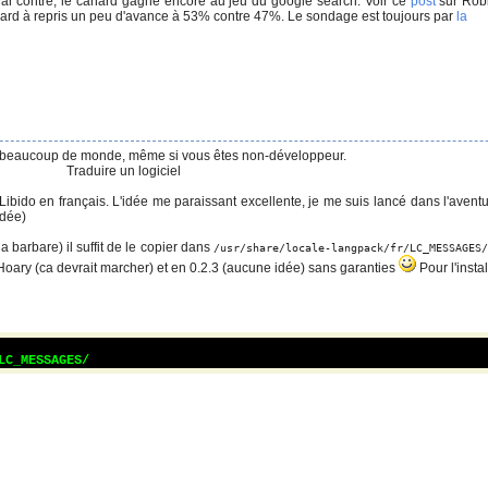
ar contre, le canard gagne encore au jeu du google search. Voir ce
post
sur Robit
 Canard à repris un peu d'avance à 53% contre 47%. Le sondage est toujours par
la
 de beaucoup de monde, même si vous êtes non-développeur.
Traduire un logiciel
ibido en français. L'idée me paraissant excellente, je me suis lancé dans l'aventu
odée)
à la barbare) il suffit de le copier dans
/usr/share/locale-langpack/fr/LC_MESSAGES/
 Hoary (ca devrait marcher) et en 0.2.3 (aucune idée) sans garanties
Pour l'insta
LC_MESSAGES/