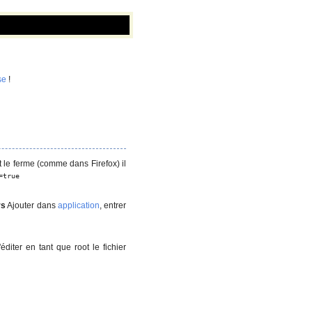
se
!
 le ferme (comme dans Firefox) il
=true
rs
Ajouter dans
application
, entrer
'éditer en tant que root le fichier