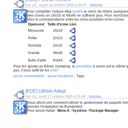
Par JJL, mardi 18 octobre 2005 à 00:05
::
kubuntu
Pour compléter l'astuce déjà
postée
je viens de refaire quelques
mes icones en 16x16 et 48x48 ne suffisent plus. Pour voir/changer
Voici la correspondance entre les choix possibles et les icones :
Epaisseur
Taille d'icone
Lien
Minuscule
16x16
Petite
22x22
Normale
32x32
Grande
48x48
Bulle d'aide
64x64
Pour les ajouter au thème crystalsvg, la
procédure
à suivre est la même qu
pas, il vous suffit de les
créer
aucun commentaire
::
aucun trackback
::
Tags:
[KDE] Utiliser Adept
Par JJL, lundi 17 octobre 2005 à 19:46
::
kubuntu
Nous allons voir comment utiliser le gestionnaire de paquets li
prendre l'installation de thunderbird.
Pour lancer Adept :
Menu K
/
Système
/
Package Manager