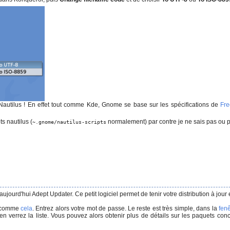
/Nautilus ! En effet tout comme Kde, Gnome se base sur les spécifications de
Fre
ts nautilus (
normalement) par contre je ne sais pas ou p
~.gnome/nautilus-scripts
aujourd'hui Adept Updater. Ce petit logiciel permet de tenir votre distribution à jour
comme
cela
. Entrez alors votre mot de passe. Le reste est très simple, dans la
fenê
s en verrez la liste. Vous pouvez alors obtenir plus de détails sur les paquets conc