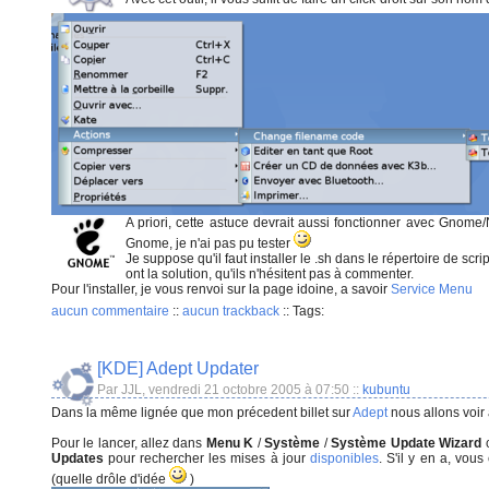
A priori, cette astuce devrait aussi fonctionner avec Gnome
Gnome, je n'ai pas pu tester
Je suppose qu'il faut installer le .sh dans le répertoire de scrip
ont la solution, qu'ils n'hésitent pas à commenter.
Pour l'installer, je vous renvoi sur la page idoine, a savoir
Service Menu
aucun commentaire
::
aucun trackback
::
Tags:
[KDE] Adept Updater
Par JJL, vendredi 21 octobre 2005 à 07:50
::
kubuntu
Dans la même lignée que mon précedent billet sur
Adept
nous allons voir 
Pour le lancer, allez dans
Menu K
/
Système
/
Système Update Wizard
Updates
pour rechercher les mises à jour
disponibles
. S'il y en a, vou
(quelle drôle d'idée
)