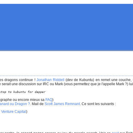
 des dragons continue !
Jonathan Riddell
(dev de Kubuntu) en remet une couche, m
erait une discussion sur IRC ou Mark (vous permettez que je l'appelle Mark ?) lui a
ktop to kubuntu for dapper
agraphe ou encore mieux sa
FAQ
)
anard ou Dragon ?
. Mail de
Scott James Remnant
. Ce sont les suivants :
Venture Capital
)