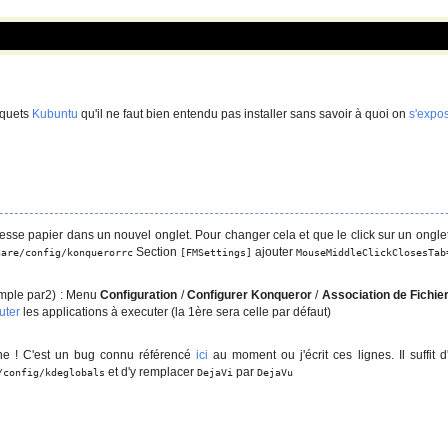
aquets
Kubuntu
qu'il ne faut bien entendu pas installer sans savoir à quoi on
s'expo
sse papier dans un nouvel onglet. Pour changer cela et que le click sur un onglet
Section
ajouter
hare/config/konquerorrc
[FMSettings]
MouseMiddleClickClosesTab
emple par2) : Menu
Configuration
/
Configurer Konqueror
/
Association de Fichie
uter
les applications à executer (la 1ère sera celle par défaut)
che ! C'est un bug connu référencé
ici
au moment ou j'écrit ces lignes. Il suffit d
et d'y remplacer
par
/config/kdeglobals
DejaVi
DejaVu