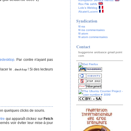
Konqueror Service menus
Rox File sshfs
Lolo's Weblog
Alcatel-Lucent
Syndication
fil rss
fil rss commentaires
fil atom
fil atom commentaires
Contact
buggerone arobasce gmail point
com
edesktop
. Par contre n'ayant pas
lacer le
! Si des lecteurs
.desktop
 en quelques clicks de souris.
tre
qui apparaît clickez sur
Fetch
ernés voir éviter leur mise-à-jour