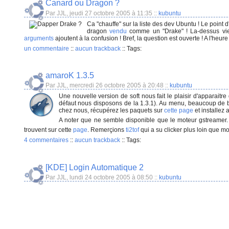
Canard ou Dragon ?
Par JJL, jeudi 27 octobre 2005 à 11:35
::
kubuntu
Ca "chauffe" sur la liste des dev Ubuntu ! Le poin
dragon
vendu
comme un "Drake" ! La-dessus v
arguments
ajoutent à la confusion ! Bref, la question est ouverte ! A l'heur
un commentaire
::
aucun trackback
::
Tags:
amaroK 1.3.5
Par JJL, mercredi 26 octobre 2005 à 20:48
::
kubuntu
Une nouvelle version de soft nous fait le plaisir d'apparaitr
défaut nous disposons de la 1.3.1). Au menu, beaucoup de bu
chez nous, récupérez les paquets sur
cette page
et installez
A noter que ne semble disponible que le moteur gstreamer.
trouvent sur cette
page
. Remerçions
ti2tof
qui a su clicker plus loin que m
4 commentaires
::
aucun trackback
::
Tags:
[KDE] Login Automatique 2
Par JJL, lundi 24 octobre 2005 à 08:50
::
kubuntu