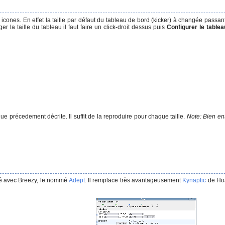
 icones. En effet la taille par défaut du tableau de bord (kicker) à changée passa
 la taille du tableau il faut faire un click-droit dessus puis
Configurer le table
e précedement décrite. Il suffit de la reproduire pour chaque taille.
Note: Bien ent
vré avec Breezy, le nommé
Adept
. Il remplace très avantageusement
Kynaptic
de Hoa