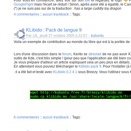
Pour vous en convaincre, allez voir sur son
site
et regardez le logo
P
GoogleFight
mais l'écart se réduit ! Sinon, après avoir été à égalité, le
(*) je ne suis pas sur de la traduction :
has a large cuddly toy dragon
4 commentaires
::
aucun trackback
::
Tags:
KLibido : Pack de langue fr
Par JJL, jeudi 27 octobre 2005 à 22:07
::
kubuntu
Voila un exemple de contribution au monde du libre qui est à la portée
Lors d'une discussion dans le
forum
, Kerito se
désolait
de ne pas avoir KL
outils de Kde, c'est très simple ! (pour peu que l'application aie été bien c
Je vous prépare d'ailleur un article expliquant cela un peu plus en détails.
En attendant vous pouvez télécharger le
Klibido pack fr
. Pour l'installer (
: il a été fait et testé avec
KLibido 0.2.4.1
sous Breezy. Vous l'utilisez sous
wget http://kubuntu.free.fr/breezy/klibido.mo
sudo cp klibido.mo /usr/share/locale-langpack/fr/
6 commentaires
::
aucun trackback
::
Tags: