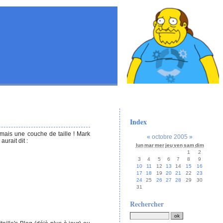
Index
ais une couche de taille ! Mark
«
octobre 2005
»
urait dit :
lun
mar
mer
jeu
ven
sam
dim
1
2
3
4
5
6
7
8
9
10
11
12
13
14
15
16
17
18
19
20
21
22
23
24
25
26
27
28
29
30
31
Rechercher