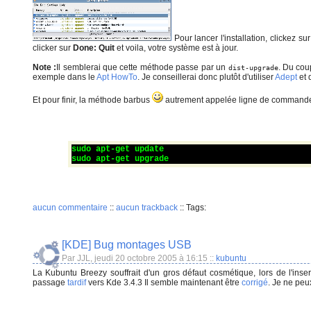
Pour lancer l'installation, clickez su
clicker sur
Done: Quit
et voila, votre système est à jour.
Note :
Il semblerai que cette méthode passe par un
. Du cou
dist-upgrade
exemple dans le
Apt HowTo
. Je conseillerai donc plutôt d'utiliser
Adept
et 
Et pour finir, la méthode barbus
autrement appelée ligne de commande
sudo apt-get update
sudo apt-get upgrade
aucun commentaire
::
aucun trackback
::
Tags:
[KDE] Bug montages USB
Par JJL, jeudi 20 octobre 2005 à 16:15
::
kubuntu
La Kubuntu Breezy souffrait d'un gros défaut cosmétique, lors de l'ins
passage
tardif
vers Kde 3.4.3 Il semble maintenant être
corrigé
. Je ne peu