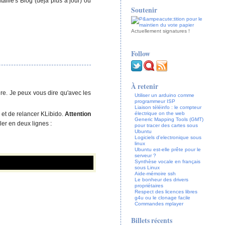
aille's Blog (déjà plus à jour) ou
Soutenir
Actuellement
signatures !
Follow
À retenir
re. Je peux vous dire qu'avec les
Utiliser un arduino comme
programmeur ISP
Liaison téléinfo : le compteur
et de relancer KLibido.
Attention
électrique on the web
Generic Mapping Tools (GMT)
ller en deux lignes :
pour tracer des cartes sous
Ubuntu
Logiciels d'electronique sous
linux
Ubuntu est-elle prête pour le
serveur ?
Synthèse vocale en français
sous Linux
Aide-mémoire ssh
Le bonheur des drivers
propriétaires
Respect des licences libres
g4u ou le clonage facile
Commandes mplayer
Billets récents