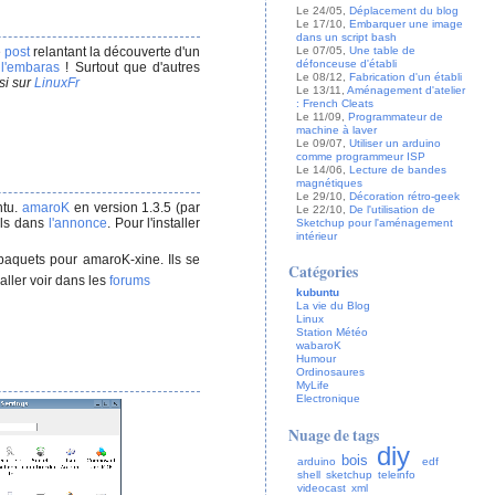
Le 24/05,
Déplacement du blog
Le 17/10,
Embarquer une image
dans un script bash
e
post
relantant la découverte d'un
Le 07/05,
Une table de
défonceuse d'établi
s
l'embaras
! Surtout que d'autres
Le 08/12,
Fabrication d'un établi
si sur
LinuxFr
Le 13/11,
Aménagement d'atelier
: French Cleats
Le 11/09,
Programmateur de
machine à laver
Le 09/07,
Utiliser un arduino
comme programmeur ISP
Le 14/06,
Lecture de bandes
magnétiques
Le 29/10,
Décoration rétro-geek
tu.
​
amaroK
en version 1.3.5 (par
Le 22/10,
De l'utilisation de
ils dans
l'annonce
. Pour l'installer
Sketchup pour l'aménagement
intérieur
 paquets pour amaroK-xine. Ils se
Catégories
aller voir dans les
forums
kubuntu
La vie du Blog
Linux
Station Météo
wabaroK
Humour
Ordinosaures
MyLife
Electronique
Nuage de tags
diy
bois
arduino
edf
shell
sketchup
teleinfo
videocast
xml