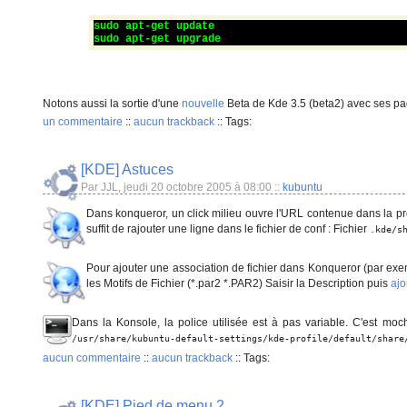
sudo apt-get update
sudo apt-get upgrade
Notons aussi la sortie d'une
nouvelle
Beta de Kde 3.5 (beta2) avec ses p
un commentaire
::
aucun trackback
::
Tags:
[KDE] Astuces
Par JJL, jeudi 20 octobre 2005 à 08:00
::
kubuntu
Dans konqueror, un click milieu ouvre l'URL contenue dans la pre
suffit de rajouter une ligne dans le fichier de conf : Fichier
.kde/s
Pour ajouter une association de fichier dans Konqueror (par ex
les Motifs de Fichier (*.par2 *.PAR2) Saisir la Description puis
ajo
Dans la Konsole, la police utilisée est à pas variable. C'est mo
/usr/share/kubuntu-default-settings/kde-profile/default/share
aucun commentaire
::
aucun trackback
::
Tags:
[KDE] Pied de menu 2