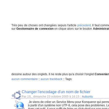
Très peu de choses ont changées sepuis l'article
précedent
. Il faut com
sur
Gestionnaire de connexion
on clique alors sur le bouton
Administra
dessine autour des onglets. Il ne reste plus qu'a choisir l'onglet
Convenie
aucun commentaire
::
aucun trackback
::
Tags:
Changer l'encodage d'un nom de fichier
Par JJL, dimanche 23 octobre 2005 à 16:15
::
kubuntu
​ Je viens de créer un
Service Menu
pour Konqueror qui permet
à partir d'un système non UTF-8, cela pose des problèmes. Les 
Avec cet outil, il vous suffit de faire un click-droit sur son n