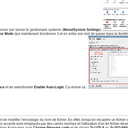
mencer par lancer le gestionaire systeme (
Menu/System Settings
)
tor Mode
(qui maintenant fonctionne !) et on entre son mot de passe dans la fenêtr
nce
et de selectionner
Enable Auto-Login
. Ca donne ca :
 de modifier l'encodage du nom de fichier. En effet, lorsqu'on récupère un fichier
accents sont remplacés par des carrés moches et l'utilisation d'un tel fichier devie
om dans Konqueror, puis
Change filename code
et de choisir
To UTF-8
ou
To ISO-885