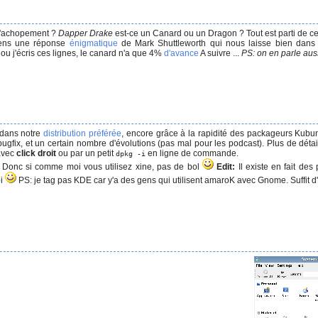
t d'achopement ?
Dapper Drake
est-ce un Canard ou un Dragon ? Tout est parti de c
iens une réponse
énigmatique
de Mark Shuttleworth qui nous laisse bien dan
e ou j'écris ces lignes, le canard n'a que 4%
d'avance
A suivre ...
PS: on en parle aus
e dans notre
distribution préférée
, encore grâce à la rapidité des packageurs Kubun
gfix, et un certain nombre d'évolutions (pas mal pour les podcast). Plus de déta
 avec
click droit
ou par un petit
en ligne de commande.
dpkg -i
 Donc si comme moi vous utilisez xine, pas de bol
Edit:
Il existe en fait des
oi
PS: je tag pas KDE car y'a des gens qui utilisent amaroK avec Gnome. Suffit d'