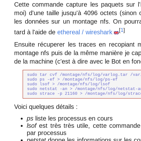
Cette commande capture les paquets sur l'in
moi) d'une taille jusqu'à 4096 octets (sinon 
les données sur un montage nfs. On pourra 
[
1
]
tard à l'aide de
ethereal / wireshark
Ensuite récuperer les traces en recopiant 
montage nfs puis de la même manière je cap
de la machine (c'est à dire avec le Bot en fo
sudo tar cvf /montage/nfs/log/varlog.tar /var/
sudo ps -ef > /montage/nfs/log/ps-ef

sudo lsof > /montage/nfs/log/lsof

sudo netstat -an > /montage/nfs/log/netstat-an
sudo strace -p 21160 > /montage/nfs/log/strac
Voici quelques détails :
ps
liste les processus en cours
lsof
est très très utile, cette commande l
par processus
netstat
donne les informations sur les c