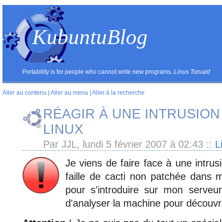
KubuntuBlog
Portability is for people who cannot write new programs.
Linus Torvald
Aller au contenu
|
Aller au menu
|
Aller à la recherche
RÉAGIR À UNE INTRUSIO
LINUX
Par JJL, lundi 5 février 2007 à 02:43
::
L
Je viens de faire face à une intrus
faille de cacti non patchée dans ma
pour s'introduire sur mon serveu
d'analyser la machine pour découvri