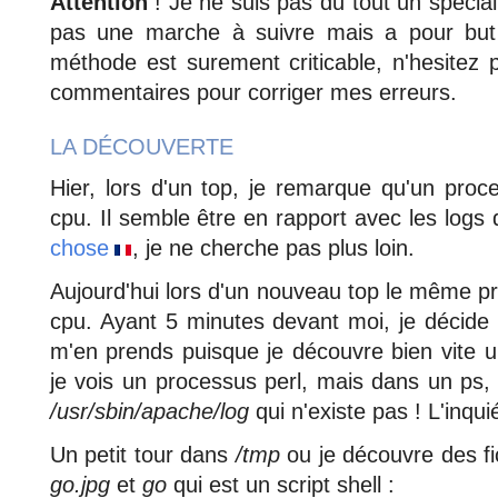
Attention
! Je ne suis pas du tout un spéciali
pas une marche à suivre mais a pour but
méthode est surement criticable, n'hesitez
commentaires pour corriger mes erreurs.
LA DÉCOUVERTE
Hier, lors d'un top, je remarque qu'un pro
cpu. Il semble être en rapport avec les log
chose
, je ne cherche pas plus loin.
Aujourd'hui lors d'un nouveau top le même p
cpu. Ayant 5 minutes devant moi, je décide 
m'en prends puisque je découvre bien vite u
je vois un processus perl, mais dans un ps, l
/usr/sbin/apache/log
qui n'existe pas ! L'inqu
Un petit tour dans
/tmp
ou je découvre des fic
go.jpg
et
go
qui est un script shell :