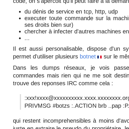
code, on s'apercoit qu'il peut faire à la deman
du dénis de service en tcp, http, udp
executer toute commande sur la machine
ses droits bien sur)
chercher à infecter d'autres machines en
...
Il est aussi personalisable, dispose d'un s
permet d'utiliser plusieurs
botnet
sur le mêm
Dans les dumps réseaux, je vois pass
commandes mais rien qui ne me soit desti
trouve des reponses IRC comme cela :
:xxx!xxxx@xxxxxxxxxx.xxxx.xxxxxxxx.or
PRIVMSG #botzs :.ACTION brb ..pap :P
qui restent incomprehensibles à moins d'avo
juste en extraire le pseudo du propriétaire, l