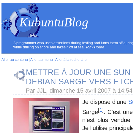
KubuntuBlog
A programmer who uses assertions during testing and turns them off during p
while drilling on shore and takes it off at sea.
Tony Hoare
Aller au contenu
|
Aller au menu
|
Aller à la recherche
METTRE À JOUR UNE SUN
DEBIAN SARGE VERS ETC
Par JJL, dimanche 15 avril 2007 à 14:5
Je dispose d'une
S
[
1
]
Sarge
. C'est un
n'est plus vendue
Je l'utilise princi