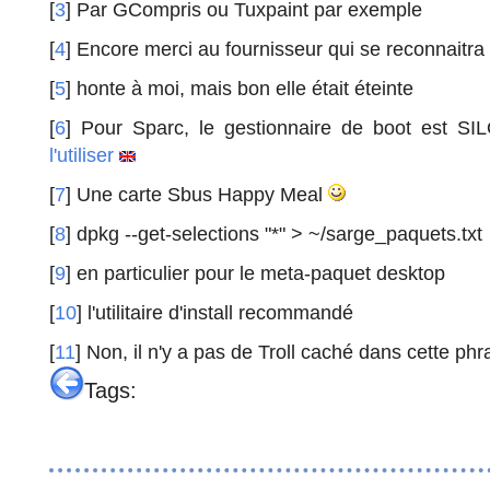
[
3
] Par GCompris ou Tuxpaint par exemple
[
4
] Encore merci au fournisseur qui se reconnaitra
[
5
] honte à moi, mais bon elle était éteinte
[
6
] Pour Sparc, le gestionnaire de boot est SI
l'utiliser
[
7
] Une carte Sbus Happy Meal
[
8
] dpkg --get-selections "*" > ~/sarge_paquets.txt
[
9
] en particulier pour le meta-paquet desktop
[
10
] l'utilitaire d'install recommandé
[
11
] Non, il n'y a pas de Troll caché dans cette phr
Tags: