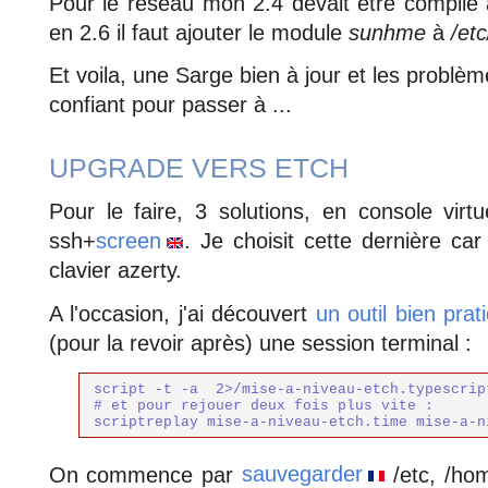
Pour le réseau mon 2.4 devait être compilé 
en 2.6 il faut ajouter le module
sunhme
à
/et
Et voila, une Sarge bien à jour et les problèm
confiant pour passer à ...
UPGRADE VERS ETCH
Pour le faire, 3 solutions, en console virt
ssh+
screen
. Je choisit cette dernière c
clavier azerty.
A l'occasion, j'ai découvert
un outil bien prat
(pour la revoir après) une session terminal :
script -t -a  2>
/mise-a-niveau-etch.typescript
# et pour rejouer deux fois plus vite :

scriptreplay mise-a-niveau-etch.time mise-a-n
On commence par
sauvegarder
/etc, /hom