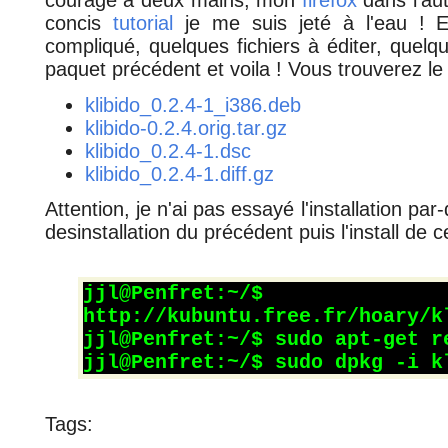
courage à deux mains, mon
firefox
dans l'aut
concis
tutorial
je me suis jeté à l'eau ! Et
compliqué, quelques fichiers à éditer, quel
paquet précédent et voila ! Vous trouverez le r
klibido_0.2.4-1_i386.deb
klibido-0.2.4.orig.tar.gz
klibido_0.2.4-1.dsc
klibido_0.2.4-1.diff.gz
Attention, je n'ai pas essayé l'installation par
desinstallation du précédent puis l'install de ce
jjl@Penfret
http://kubuntu.free.fr/hoary/k
jjl@Penfret:~/$ sudo apt-get r
jjl@Penfret:~/$ sudo dpkg -i k
Tags: