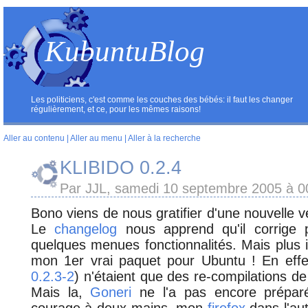
KubuntuBlog
Les politiciens, c'est comme les couches des bébés: il faut les changer
régulièrement, et ce, pour les mêmes raisons!
Aller au contenu
|
Aller au menu
|
Aller à la recherche
KLIBIDO 0.2.4
Par JJL, samedi 10 septembre 2005 à 
Bono viens de nous gratifier d'une nouvelle
Le
changelog
nous apprend qu'il corrige 
quelques menues fonctionnalités. Mais plus im
mon 1er vrai paquet pour Ubuntu ! En effet
0.2.3-2
) n'étaient que des re-compilations de
Mais la,
Goneri
ne l'a pas encore préparé