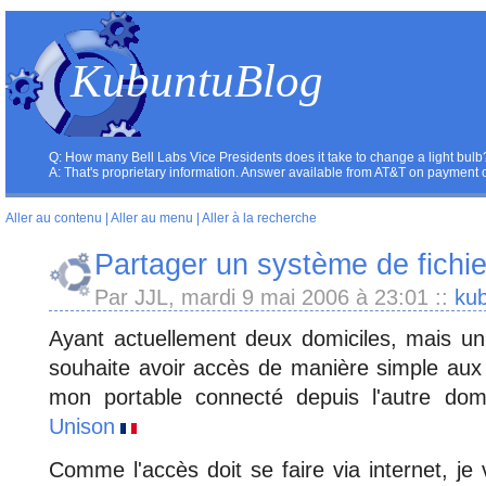
KubuntuBlog
Q: How many Bell Labs Vice Presidents does it take to change a light bulb
A: That's proprietary information. Answer available from AT&T on payment 
Aller au contenu
|
Aller au menu
|
Aller à la recherche
Partager un système de fichier
Par JJL, mardi 9 mai 2006 à 23:01
::
ku
Ayant actuellement deux domiciles, mais un
souhaite avoir accès de manière simple aux fi
mon portable connecté depuis l'autre dom
Unison
Comme l'accès doit se faire via internet, j