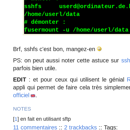
sshfs userd@ordinateur.de.bu
/home/userl/data
# démonter :
fusermount -u /home/userl/data
Brf, sshfs c'est bon, mangez-en
PS: on peut aussi noter cette astuce sur
ssh
parfois bien utile.
EDIT
: et pour ceux qui utilisent le génial
R
appli qui permet de faire cela très simpleme
officiel
.
NOTES
[
1
] en fait en utilisant sftp
11 commentaires
::
2 trackbacks
::
Tags: