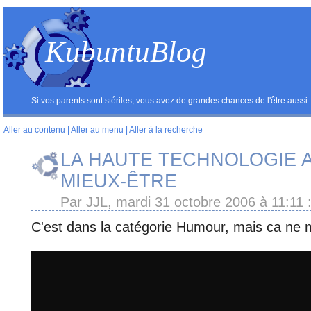
KubuntuBlog
Si vos parents sont stériles, vous avez de grandes chances de l'être aussi.
Aller au contenu
|
Aller au menu
|
Aller à la recherche
LA HAUTE TECHNOLOGIE 
MIEUX-ÊTRE
Par JJL, mardi 31 octobre 2006 à 11:11
C'est dans la catégorie Humour, mais ca ne m