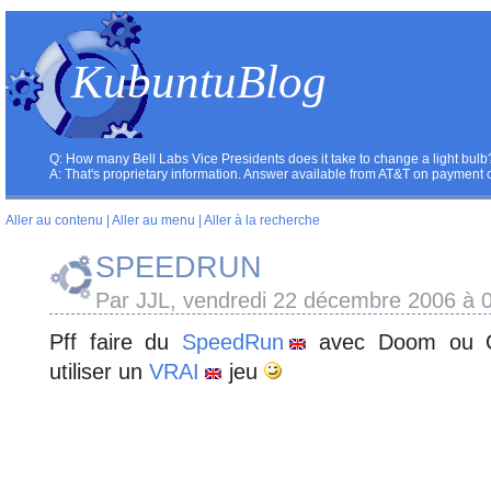
KubuntuBlog
Q: How many Bell Labs Vice Presidents does it take to change a light bulb
A: That's proprietary information. Answer available from AT&T on payment 
Aller au contenu
|
Aller au menu
|
Aller à la recherche
SPEEDRUN
Par JJL, vendredi 22 décembre 2006 à 
Pff faire du
SpeedRun
avec Doom ou Qu
utiliser un
VRAI
jeu