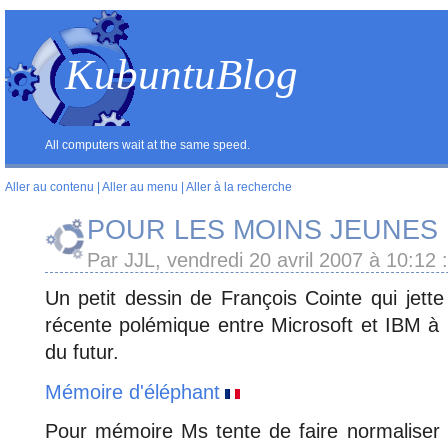
KubuntuBlog
All computers wait at the same speed.
Aller au contenu
|
Aller au menu
|
Aller à la recherche
POUR LES MOINS JEUNES
Par JJL, vendredi 20 avril 2007 à 10:12
:
Un petit dessin de François Cointe qui jette 
récente polémique entre Microsoft et IBM à
du futur.
Mémoire d'éléphant
Pour mémoire Ms tente de faire normaliser