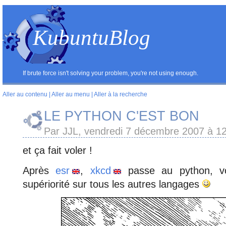
KubuntuBlog
If brute force isn't solving your problem, you're not using enough.
Aller au contenu
|
Aller au menu
|
Aller à la recherche
LE PYTHON C'EST BON
Par JJL, vendredi 7 décembre 2007 à 1
et ça fait voler !
Après
esr
,
xkcd
passe au python, vo
supériorité sur tous les autres langages