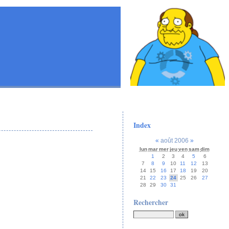
Index
«
août 2006
»
lun
mar
mer
jeu
ven
sam
dim
1
2
3
4
5
6
7
8
9
10
11
12
13
14
15
16
17
18
19
20
21
22
23
24
25
26
27
28
29
30
31
Rechercher