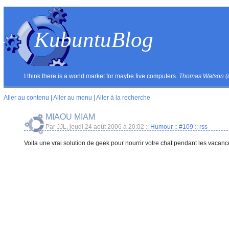
KubuntuBlog
I think there is a world market for maybe five computers.
Thomas Watson (c
Aller au contenu
|
Aller au menu
|
Aller à la recherche
MIAOU MIAM
Par JJL, jeudi 24 août 2006 à 20:02
::
Humour
::
#109
::
rss
Voila une vrai solution de geek pour nourrir votre chat pendant les vacan