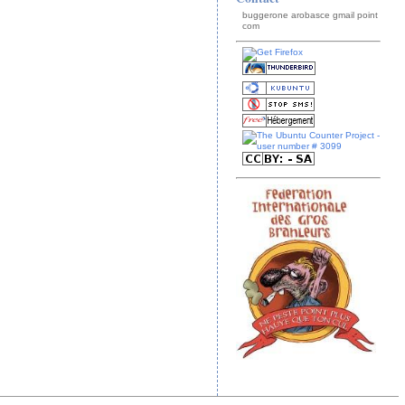
buggerone arobasce gmail point
com