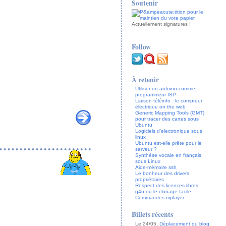
Soutenir
Actuellement
signatures !
Follow
À retenir
Utiliser un arduino comme
programmeur ISP
Liaison téléinfo : le compteur
électrique on the web
Generic Mapping Tools (GMT)
pour tracer des cartes sous
Ubuntu
Logiciels d'electronique sous
linux
Ubuntu est-elle prête pour le
serveur ?
Synthèse vocale en français
sous Linux
Aide-mémoire ssh
Le bonheur des drivers
propriétaires
Respect des licences libres
g4u ou le clonage facile
Commandes mplayer
Billets récents
Le 24/05,
Déplacement du blog