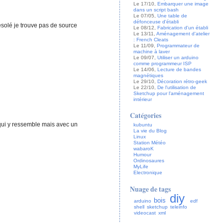
Le 17/10,
Embarquer une image
dans un script bash
Le 07/05,
Une table de
défonceuse d'établi
désolé je trouve pas de source
Le 08/12,
Fabrication d'un établi
Le 13/11,
Aménagement d'atelier
: French Cleats
Le 11/09,
Programmateur de
machine à laver
Le 09/07,
Utiliser un arduino
comme programmeur ISP
Le 14/06,
Lecture de bandes
magnétiques
Le 29/10,
Décoration rétro-geek
Le 22/10,
De l'utilisation de
Sketchup pour l'aménagement
intérieur
Catégories
uc qui y ressemble mais avec un
kubuntu
La vie du Blog
Linux
Station Météo
wabaroK
Humour
Ordinosaures
MyLife
Electronique
Nuage de tags
diy
bois
arduino
edf
shell
sketchup
teleinfo
videocast
xml