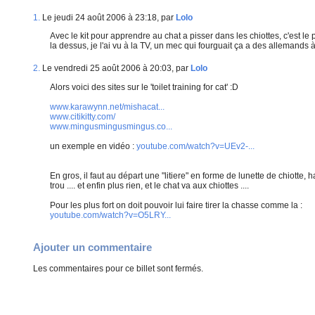
1.
Le jeudi 24 août 2006 à 23:18, par
Lolo
Avec le kit pour apprendre au chat a pisser dans les chiottes, c'est l
la dessus, je l'ai vu à la TV, un mec qui fourguait ça a des allemand
2.
Le vendredi 25 août 2006 à 20:03, par
Lolo
Alors voici des sites sur le 'toilet training for cat' :D
www.karawynn.net/mishacat...
www.citikitty.com/
www.mingusmingusmingus.co...
un exemple en vidéo :
youtube.com/watch?v=UEv2-...
En gros, il faut au départ une "litiere" en forme de lunette de chiotte, 
trou .... et enfin plus rien, et le chat va aux chiottes ....
Pour les plus fort on doit pouvoir lui faire tirer la chasse comme la :
youtube.com/watch?v=O5LRY...
Ajouter un commentaire
Les commentaires pour ce billet sont fermés.