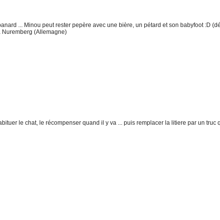
e panard ... Minou peut rester pepère avec une bière, un pétard et son babyfoot :D (
s à Nuremberg (Allemagne)
habituer le chat, le récompenser quand il y va ... puis remplacer la litiere par un tr