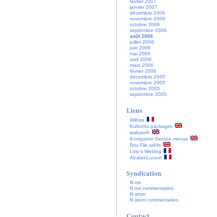
février 2007
janvier 2007
décembre 2006
novembre 2006
octobre 2006
septembre 2006
août 2006
juillet 2006
juin 2006
mai 2006
avril 2006
mars 2006
février 2006
décembre 2005
novembre 2005
octobre 2005
septembre 2005
Liens
WiKiss
Kubuntu packages
wabaroK
Konqueror Service menus
Rox File sshfs
Lolo's Weblog
Alcatel-Lucent
Syndication
fil rss
fil rss commentaires
fil atom
fil atom commentaires
Contact